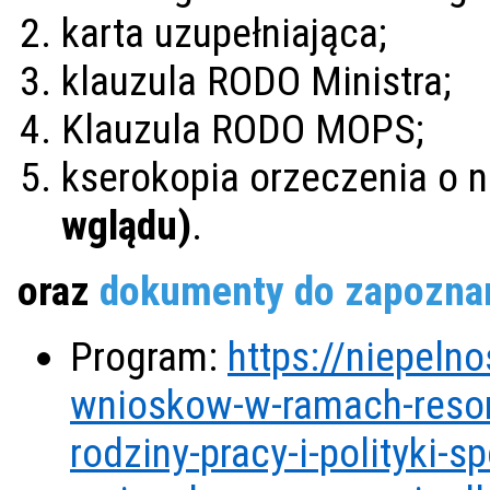
karta uzupełniająca;
klauzula RODO Ministra;
Klauzula RODO MOPS;
kserokopia orzeczenia o 
wglądu)
.
oraz
dokumenty do zapoznan
Program:
https://niepeln
wnioskow-w-ramach-resor
rodziny-pracy-i-polityki-