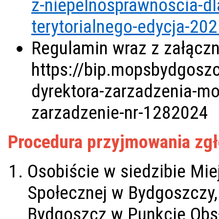
z-niepelnosprawnoscia-d
terytorialnego-edycja-20
Regulamin wraz z załączn
https://bip.mopsbydgoszc
dyrektora-zarzadzenia-m
zarzadzenie-nr-1282024
Procedura przyjmowania zgł
Osobiście w siedzibie Mi
Społecznej w Bydgoszczy, 
Bydgoszcz w Punkcie Obsłu