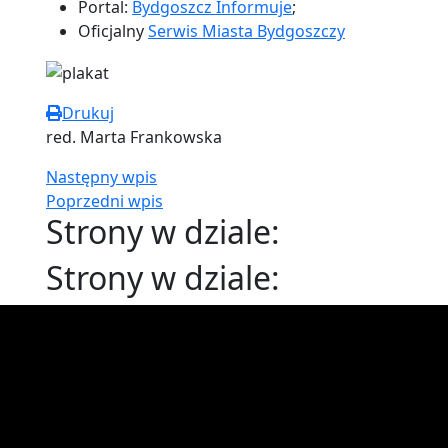
Portal:
Bydgoszcz Informuje
;
Oficjalny
Serwis Miasta Bydgoszczy
Drukuj
red. Marta Frankowska
Następny wpis
Poprzedni wpis
Strony w dziale:
Strony w dziale: