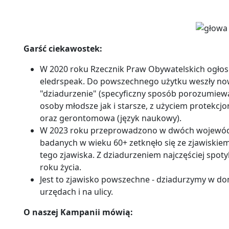
Garść ciekawostek:
W 2020 roku Rzecznik Praw Obywatelskich ogłosi
eledrspeak. Do powszechnego użytku weszły no
"dziadurzenie" (specyficzny sposób porozumiewa
osoby młodsze jak i starsze, z użyciem protekcjo
oraz gerontomowa (język naukowy).
W 2023 roku przeprowadzono w dwóch województ
badanych w wieku 60+ zetknęło się ze zjawiskie
tego zjawiska. Z dziadurzeniem najczęściej spoty
roku życia.
Jest to zjawisko powszechne - dziadurzymy w do
urzędach i na ulicy.
O naszej Kampanii mówią: