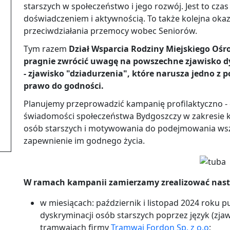
starszych w społeczeństwo i jego rozwój. Jest to czas 
doświadczeniem i aktywnością. To także kolejna okaz
przeciwdziałania przemocy wobec Seniorów.
Tym razem
Dział Wsparcia Rodziny Miejskiego Oś
pragnie zwrócić uwagę na powszechne zjawisko dy
- zjawisko "dziadurzenia", które narusza jedno z
prawo do godności.
Planujemy przeprowadzić kampanię profilaktyczno - e
świadomości społeczeństwa Bydgoszczy w zakresie k
osób starszych i motywowania do podejmowania wsze
zapewnienie im godnego życia.
W ramach kampanii zamierzamy zrealizować nastę
w miesiącach: październik i listopad 2024 roku p
dyskryminacji osób starszych poprzez język (zja
tramwajach firmy
Tramwaj Fordon Sp. z o.o
;