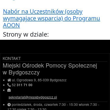
Nabór na Uczestników (osoby
wymagajace wsparcia) do Programu
AOON
Strony w dziale:
KONTAKT
Miejski Ośrodek Pomocy Społecznej
w Bydgoszczy
ul. Ogrodowa 9, 85-039 Bydgoszcz
52
311 71 00
sekretariat@mopsbydgoszcz.pl
poniedziałek, środa, czwartek
7:30 - 15:30
wtorek
7:30 -
17:30
piątek
7:30 - 13:30