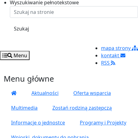
Ustaw rozmiar czcionki na 125%
Ustaw rozmiar czcionki na 100%
Ustaw rozmiar czcionki na 150%
Wyszukiwanie pełnotekstowe
Szukaj
mapa strony
Menu
kontakt
RSS
Menu główne
Aktualności
Oferta wsparcia
Multimedia
Zostań rodziną zastępczą
Informacje o jednostce
Programy i Projekty
Wnioski, dokumenty do pobrania