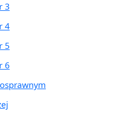
r 3
r 4
r 5
r 6
nosprawnym
zej