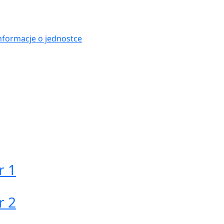
nformacje o jednostce
r 1
r 2