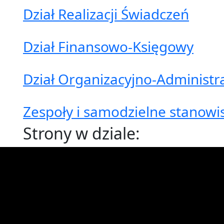
Dział Realizacji Świadczeń
Dział Finansowo-Księgowy
Dział Organizacyjno-Administr
Zespoły i samodzielne stanowi
Strony w dziale: