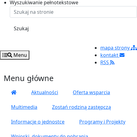
Ustaw rozmiar czcionki na 125%
Ustaw rozmiar czcionki na 100%
Ustaw rozmiar czcionki na 150%
Wyszukiwanie pełnotekstowe
Szukaj
mapa strony
Menu
kontakt
RSS
Menu główne
Aktualności
Oferta wsparcia
Multimedia
Zostań rodziną zastępczą
Informacje o jednostce
Programy i Projekty
Wnioski, dokumenty do pobrania