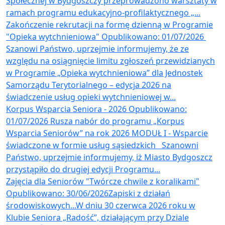
Społecznej w Bydgoszczy przeprowadzono warsztaty w
ramach programu edukacyjno-profilaktycznego „...
Zakończenie rekrutacji na formę dzienną w Programie
"Opieka wytchnieniowa"
Opublikowano: 01/07/2026
​
Szanowi Państwo, uprzejmie informujemy, że ze
względu na osiągnięcie limitu zgłoszeń przewidzianych
w Programie „Opieka wytchnieniowa” dla Jednostek
Samorządu Terytorialnego – edycja 2026 na
świadczenie usług opieki wytchnieniowej w...
Korpus Wsparcia Seniora - 2026
Opublikowano:
01/07/2026
Rusza nabór do programu „Korpus
Wsparcia Seniorów” na rok 2026 MODUŁ I - Wsparcie
świadczone w formie usług sąsiedzkich Szanowni
Państwo, uprzejmie informujemy, iż Miasto Bydgoszcz
przystąpiło do drugiej edycji Programu...
Zajęcia dla Seniorów "Twórcze chwile z koralikami"
Opublikowano: 30/06/2026
​ Zapiski z działań
środowiskowych... ​ ​ W dniu 30 czerwca 2026 roku w
Klubie Seniora „Radość”, działającym przy Dziale