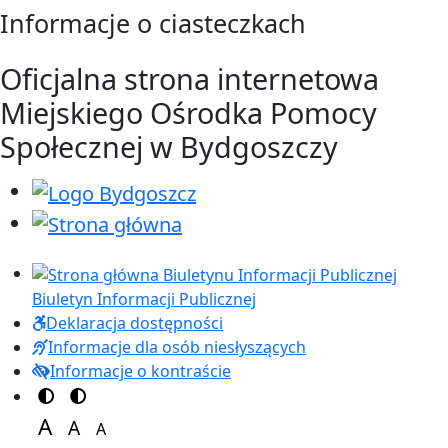
Przejdź do treści
Przejdź do menu
Informacje o ciasteczkach
Oficjalna strona internetowa
Miejskiego Ośrodka Pomocy
Społecznej w Bydgoszczy
Biuletyn Informacji Publicznej
Deklaracja dostępności
Informacje dla osób niesłyszących
Informacje o kontraście
Przełącz na motyw kolorów
Przełącz na motyw wysokiej widoczności
A
A
A