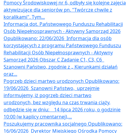
Pomocy Środowiskowej nr 6, odbyły się kolejne zajęcia
aktywizujące dla seniorów pn. "Twórcze chwile z
koralikami". Tym...
Informacja dot. Państwowego Funduszu Rehabilitacji
Osób Niepełnosprawnych - Aktywny Samorząd 2026
Opublikowano: 22/06/2026
​ Informacja dla osób
korzystających z programu Państwowego Funduszu
Rehabilitacji Osób Niepełnosprawnych - Aktywny
Samorząd 2026 Obszar C Zadanie C1, C3, C6
Szanowni Państwo, zgodnie z „ Kierunkami działań
oraz...
Pogrzeb dzieci martwo urodzonych
Opublikowano:
19/06/2026
​ Szanowni Państwo, uprzejmie
informujemy, iż pogrzeb dzieci martwo
urodzonych, bez względu na czas trwania ciąży,
odbędzie się w dniu: 14 lipca 2026 roku, o godzinie
10:00 (w kaplicy cmentarnej),...
Poszukujemy pracownika socjalnego
Opublikowano:
16/06/2026
​ Dyrektor Miejskiego Ośrodka Pomocy