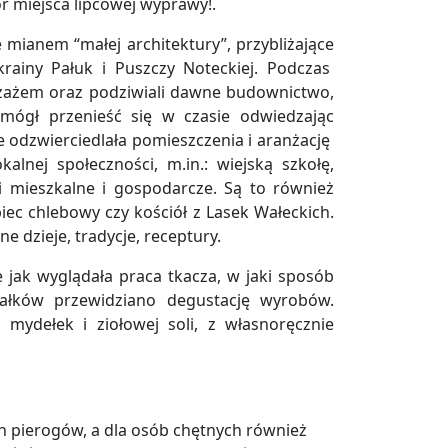
ór miejsca lipcowej wyprawy!.
mianem “małej architektury”, przybliżające
 krainy Pałuk i Puszczy Noteckiej. Podczas
jzażem oraz podziwiali dawne budownictwo,
 mógł przenieść się w czasie odwiedzając
ie odzwierciedlała pomieszczenia i aranżację
alnej społeczności, m.in.: wiejską szkołę,
 mieszkalne i gospodarcze. Są to również
piec chlebowy czy kościół z Lasek Wałeckich.
e dzieje, tradycje, receptury.
e jak wyglądała praca tkacza, w jaki sposób
ałków przewidziano degustację wyrobów.
mydełek i ziołowej soli, z własnoręcznie
 pierogów, a dla osób chętnych również