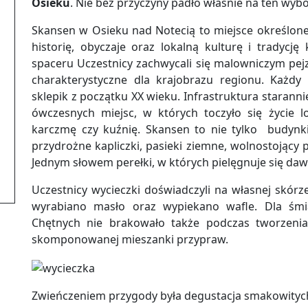
Osieku
. Nie bez przyczyny padło właśnie na ten wyb
Skansen w Osieku nad Notecią to miejsce określone 
historię, obyczaje oraz lokalną kulturę i tradycję
spaceru Uczestnicy zachwycali się malowniczym pe
charakterystyczne dla krajobrazu regionu. Każdy
sklepik z początku XX wieku. Infrastruktura starann
ówczesnych miejsc, w których toczyło się życie lok
karczmę czy kuźnię. Skansen to nie tylko budynki
przydrożne kapliczki, pasieki ziemne, wolnostojący 
Jednym słowem perełki, w których pielęgnuje się dawn
Uczestnicy wycieczki doświadczyli na własnej skórz
wyrabiano masło oraz wypiekano wafle. Dla śmi
Chętnych nie brakowało także podczas tworzenia 
skomponowanej mieszanki przypraw.
Zwieńczeniem przygody była degustacja smakowitych