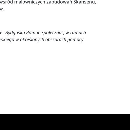
y, wśród malowniczych zabudowań Skansenu,
w.
ie "Bydgoska Pomoc Społeczna", w ramach
skiego w określonych obszarach pomocy