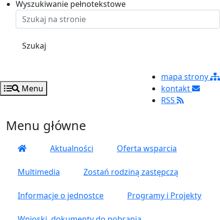
Ustaw rozmiar czcionki na 125%
Ustaw rozmiar czcionki na 100%
Ustaw rozmiar czcionki na 150%
Wyszukiwanie pełnotekstowe
Szukaj
mapa strony
Menu
kontakt
RSS
Menu główne
Aktualności
Oferta wsparcia
Multimedia
Zostań rodziną zastępczą
Informacje o jednostce
Programy i Projekty
Wnioski, dokumenty do pobrania