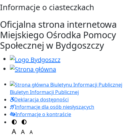
Przejdź do treści
Przejdź do menu
Informacje o ciasteczkach
Oficjalna strona internetowa
Miejskiego Ośrodka Pomocy
Społecznej w Bydgoszczy
Biuletyn Informacji Publicznej
Deklaracja dostępności
Informacje dla osób niesłyszących
Informacje o kontraście
Przełącz na motyw kolorów
Przełącz na motyw wysokiej widoczności
A
A
A