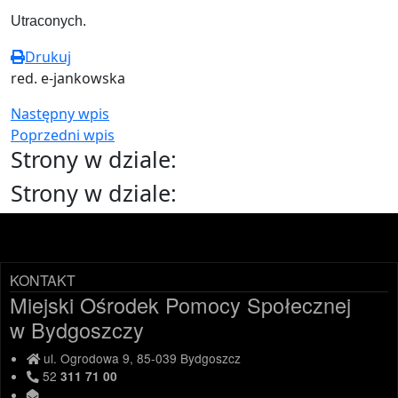
Utraconych.
Drukuj
red. e-jankowska
Następny wpis
Poprzedni wpis
Strony w dziale:
Strony w dziale:
KONTAKT
Miejski Ośrodek Pomocy Społecznej
w Bydgoszczy
ul. Ogrodowa 9, 85-039 Bydgoszcz
52
311 71 00