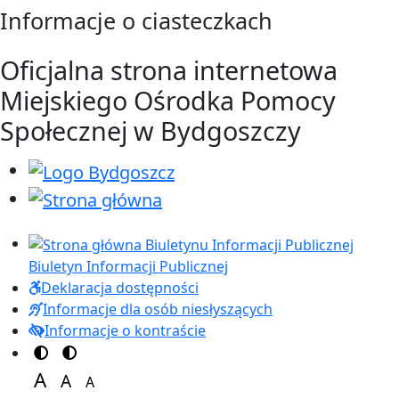
Przejdź do treści
Przejdź do menu
Informacje o ciasteczkach
Oficjalna strona internetowa
Miejskiego Ośrodka Pomocy
Społecznej w Bydgoszczy
Biuletyn Informacji Publicznej
Deklaracja dostępności
Informacje dla osób niesłyszących
Informacje o kontraście
Przełącz na motyw kolorów
Przełącz na motyw wysokiej widoczności
A
A
A