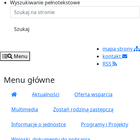
Ustaw rozmiar czcionki na 125%
Ustaw rozmiar czcionki na 100%
Ustaw rozmiar czcionki na 150%
Wyszukiwanie pełnotekstowe
Szukaj
mapa strony
Menu
kontakt
RSS
Menu główne
Aktualności
Oferta wsparcia
Multimedia
Zostań rodziną zastępczą
Informacje o jednostce
Programy i Projekty
Wnioski, dokumenty do pobrania