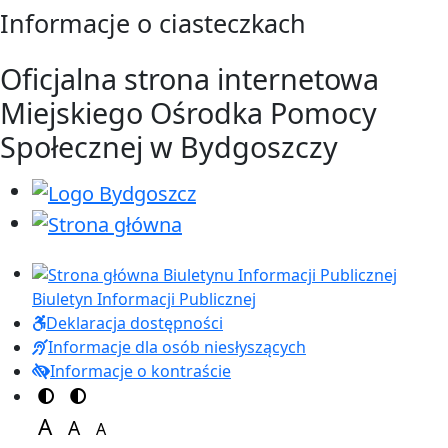
Przejdź do treści
Przejdź do menu
Informacje o ciasteczkach
Oficjalna strona internetowa
Miejskiego Ośrodka Pomocy
Społecznej w Bydgoszczy
Biuletyn Informacji Publicznej
Deklaracja dostępności
Informacje dla osób niesłyszących
Informacje o kontraście
Przełącz na motyw kolorów
Przełącz na motyw wysokiej widoczności
A
A
A