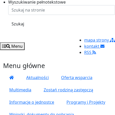
Ustaw rozmiar czcionki na 125%
Ustaw rozmiar czcionki na 100%
Ustaw rozmiar czcionki na 150%
Wyszukiwanie pełnotekstowe
Szukaj
mapa strony
Menu
kontakt
RSS
Menu główne
Aktualności
Oferta wsparcia
Multimedia
Zostań rodziną zastępczą
Informacje o jednostce
Programy i Projekty
Wnioski, dokumenty do pobrania