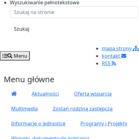
Ustaw rozmiar czcionki na 125%
Ustaw rozmiar czcionki na 100%
Ustaw rozmiar czcionki na 150%
Wyszukiwanie pełnotekstowe
Szukaj
mapa strony
Menu
kontakt
RSS
Menu główne
Aktualności
Oferta wsparcia
Multimedia
Zostań rodziną zastępczą
Informacje o jednostce
Programy i Projekty
Wnioski, dokumenty do pobrania