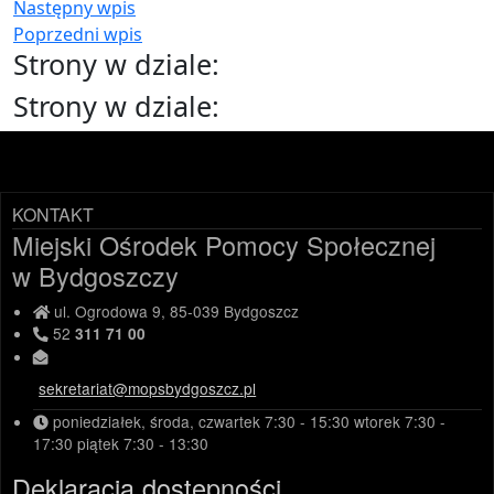
Następny wpis
Poprzedni wpis
Strony w dziale:
Strony w dziale:
KONTAKT
Miejski Ośrodek Pomocy Społecznej
w Bydgoszczy
ul. Ogrodowa 9, 85-039 Bydgoszcz
52
311 71 00
sekretariat@mopsbydgoszcz.pl
poniedziałek, środa, czwartek
7:30 - 15:30
wtorek
7:30 -
17:30
piątek
7:30 - 13:30
Deklaracja dostępności