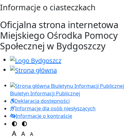
Przejdź do treści
Przejdź do menu
Informacje o ciasteczkach
Oficjalna strona internetowa
Miejskiego Ośrodka Pomocy
Społecznej w Bydgoszczy
Biuletyn Informacji Publicznej
Deklaracja dostępności
Informacje dla osób niesłyszących
Informacje o kontraście
Przełącz na motyw kolorów
Przełącz na motyw wysokiej widoczności
A
A
A