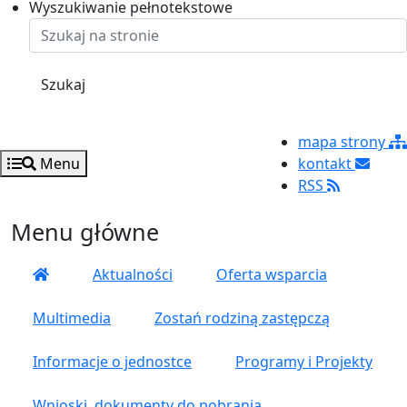
Ustaw rozmiar czcionki na 125%
Ustaw rozmiar czcionki na 100%
Ustaw rozmiar czcionki na 150%
Wyszukiwanie pełnotekstowe
Szukaj
mapa strony
Menu
kontakt
RSS
Menu główne
Aktualności
Oferta wsparcia
Multimedia
Zostań rodziną zastępczą
Informacje o jednostce
Programy i Projekty
Wnioski, dokumenty do pobrania