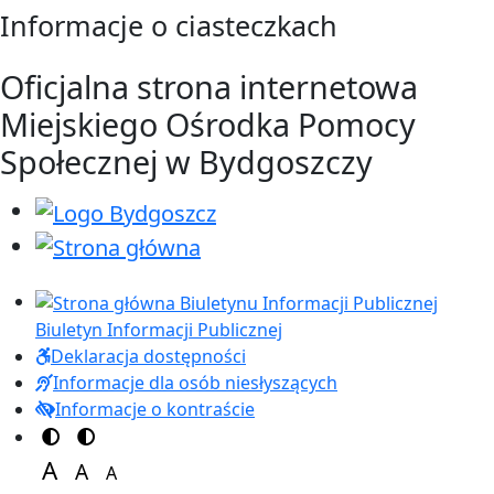
Przejdź do treści
Przejdź do menu
Informacje o ciasteczkach
Oficjalna strona internetowa
Miejskiego Ośrodka Pomocy
Społecznej w Bydgoszczy
Biuletyn Informacji Publicznej
Deklaracja dostępności
Informacje dla osób niesłyszących
Informacje o kontraście
Przełącz na motyw kolorów
Przełącz na motyw wysokiej widoczności
A
A
A