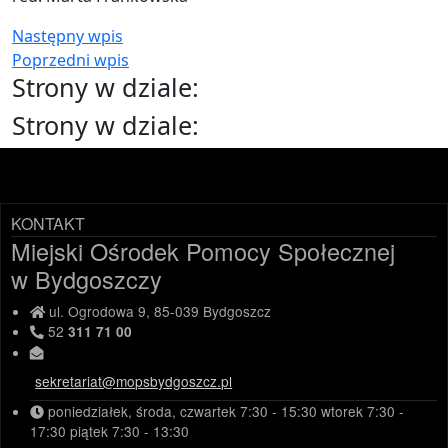
Następny wpis
Poprzedni wpis
Strony w dziale:
Strony w dziale:
KONTAKT
Miejski Ośrodek Pomocy Społecznej
w Bydgoszczy
ul. Ogrodowa 9, 85-039 Bydgoszcz
52
311 71 00
sekretariat@mopsbydgoszcz.pl
poniedziałek, środa, czwartek
7:30 - 15:30
wtorek
7:30 -
17:30
piątek
7:30 - 13:30