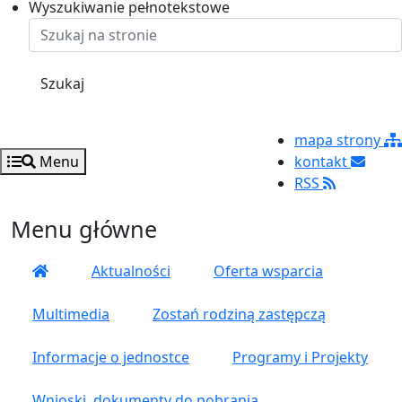
Ustaw rozmiar czcionki na 125%
Ustaw rozmiar czcionki na 100%
Ustaw rozmiar czcionki na 150%
Wyszukiwanie pełnotekstowe
Szukaj
mapa strony
Menu
kontakt
RSS
Menu główne
Aktualności
Oferta wsparcia
Multimedia
Zostań rodziną zastępczą
Informacje o jednostce
Programy i Projekty
Wnioski, dokumenty do pobrania