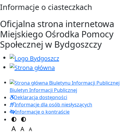
Przejdź do treści
Przejdź do menu
Informacje o ciasteczkach
Oficjalna strona internetowa
Miejskiego Ośrodka Pomocy
Społecznej w Bydgoszczy
Biuletyn Informacji Publicznej
Deklaracja dostępności
Informacje dla osób niesłyszących
Informacje o kontraście
Przełącz na motyw kolorów
Przełącz na motyw wysokiej widoczności
A
A
A